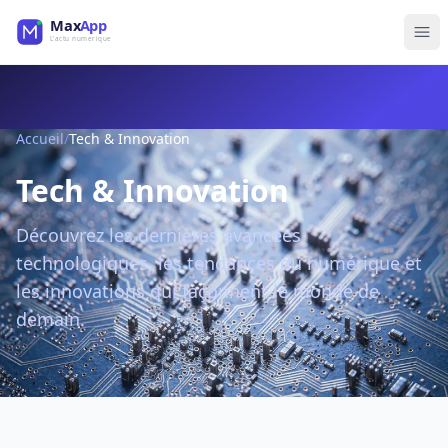
Accueil
/
Tech & Innovation
Tech & Innovation
Découvrez les dernières avancées
technologiques, les tendances du numérique et
les innovations qui façonnent le monde de
demain.