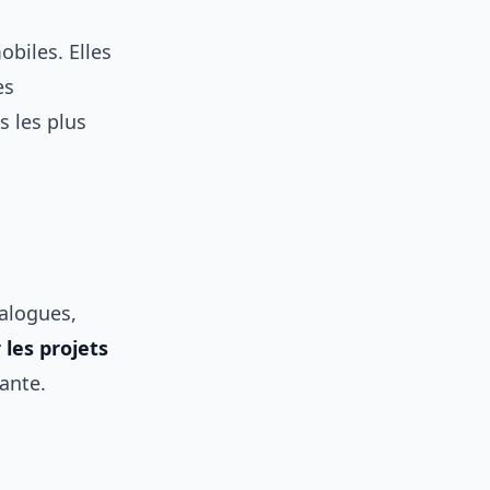
biles. Elles
es
s les plus
talogues,
 les projets
ante.