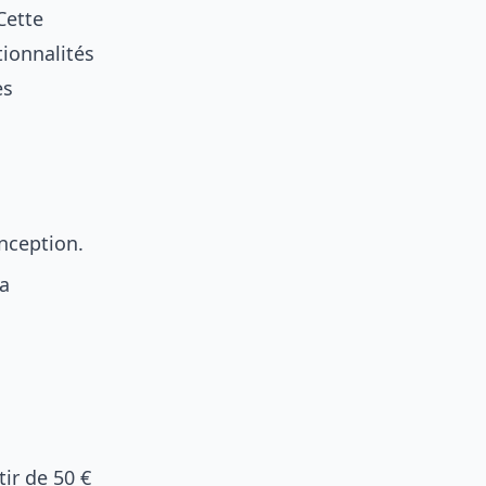
Cette
ionnalités
es
onception.
la
tir de 50 €