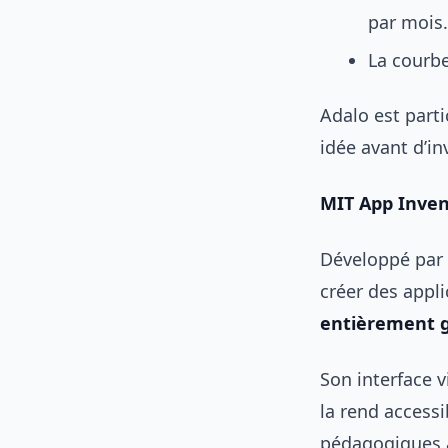
par mois.
La courbe
Adalo est part
idée avant d’i
MIT App Invent
Développé par 
créer des appl
entièrement g
Son interface v
la rend access
pédagogiques a