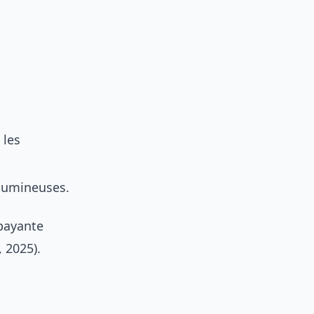
 les
olumineuses.
payante
 2025).