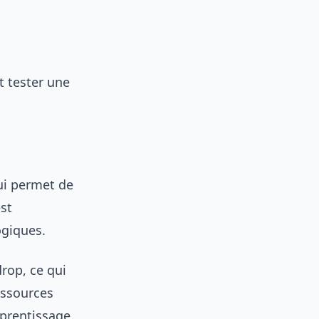
t tester une
ui permet de
st
ogiques.
rop, ce qui
essources
prentissage.