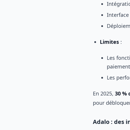
Intégrati
Interface
Déploiem
Limites
:
Les fonct
paiement
Les perf
En 2025,
30 % 
pour débloquer
Adalo : des 