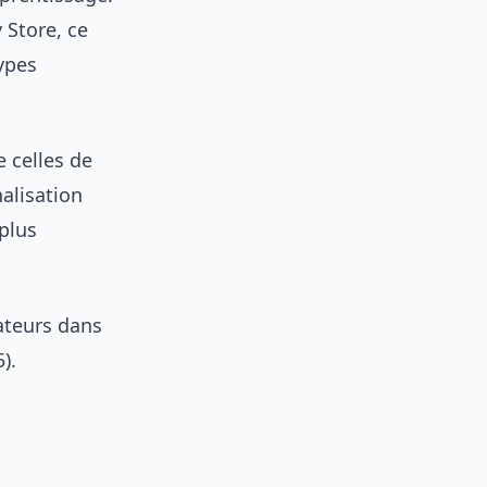
 Store, ce
types
e celles de
alisation
 plus
sateurs dans
).