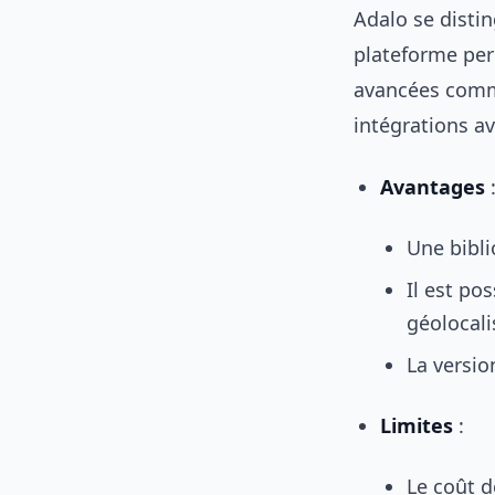
Adalo se disti
plateforme per
avancées comme
intégrations a
Avantages
Une bibli
Il est po
géolocali
La versio
Limites
:
Le coût d