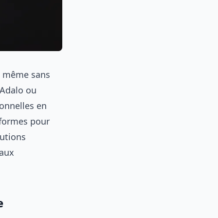
s, même sans
Adalo ou
onnelles en
eformes pour
lutions
 aux
e